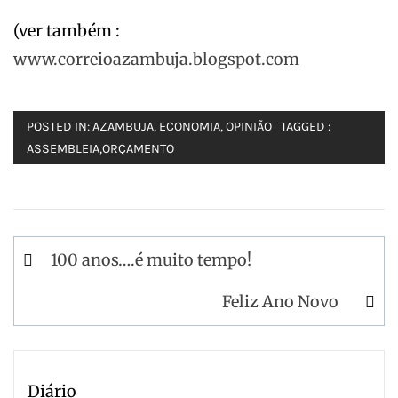
(ver também :
www.correioazambuja.blogspot.com
POSTED IN:
AZAMBUJA
,
ECONOMIA
,
OPINIÃO
TAGGED :
ASSEMBLEIA
,
ORÇAMENTO
Navegação
100 anos….é muito tempo!
de
Feliz Ano Novo
artigos
Diário