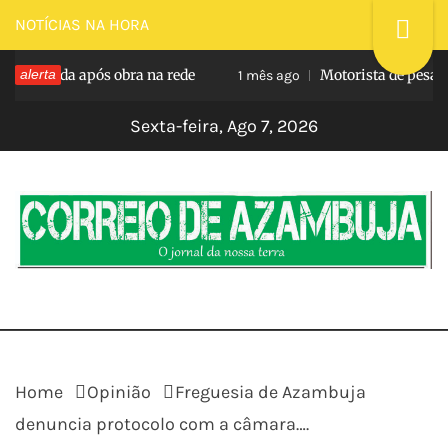
Skip
NOTÍCIAS NA HORA
to
vimentada após obra na rede
alerta
Motorista de pesados
content
1 mês ago
Sexta-feira, Ago 7, 2026
CORREIO DE
O jornal da nossa terra
AZAMBUJA
Home
Opinião
Freguesia de Azambuja
denuncia protocolo com a câmara….