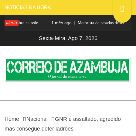
Skip
NOTÍCIAS NA HORA
to
alerta
1 mês ago
da após obra na rede
Motorista de pesados detido
content
Sexta-feira, Ago 7, 2026
CORREIO DE
O jornal da nossa terra
AZAMBUJA
Home
Nacional
GNR é assaltado, agredido
mas consegue deter ladrões