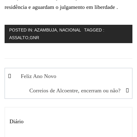
residência e aguardam o julgamento em liberdade .
POSTED IN:
AZAMBUJA
,
NACIONAL
TAGGED :
ASSALTO
,
GNR
Navegação
Feliz Ano Novo
de
Correios de Alcoentre, encerram ou não?
artigos
Diário