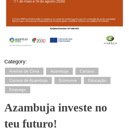
Category:
Aveiras de Cima
Azambuja
Cartaxo
Correio de Azambuja
Economia
Educação
Emprego
Azambuja investe no
teu futuro!