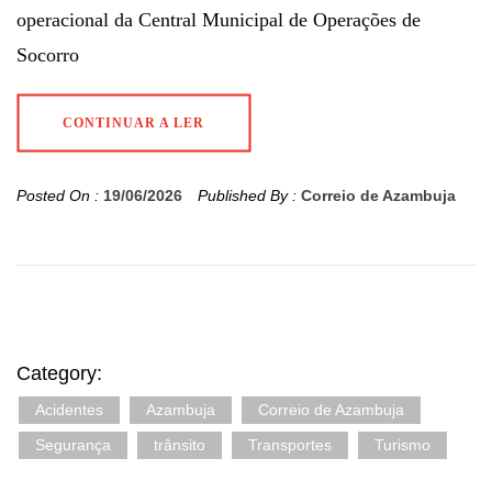
operacional da Central Municipal de Operações de
Socorro
CONTINUAR A LER
Posted On :
19/06/2026
Published By :
Correio de Azambuja
Category:
Acidentes
Azambuja
Correio de Azambuja
Segurança
trânsito
Transportes
Turismo