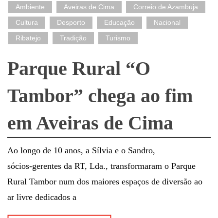
Ambiente
Aveiras de Cima
Correio de Azambuja
Cultura
Desporto
Educação
Nacional
Ribatejo
Tradição
Turismo
Parque Rural “O
Tambor” chega ao fim
em Aveiras de Cima
Ao longo de 10 anos, a Sílvia e o Sandro,
sócios‑gerentes da RT, Lda., transformaram o Parque
Rural Tambor num dos maiores espaços de diversão ao
ar livre dedicados a