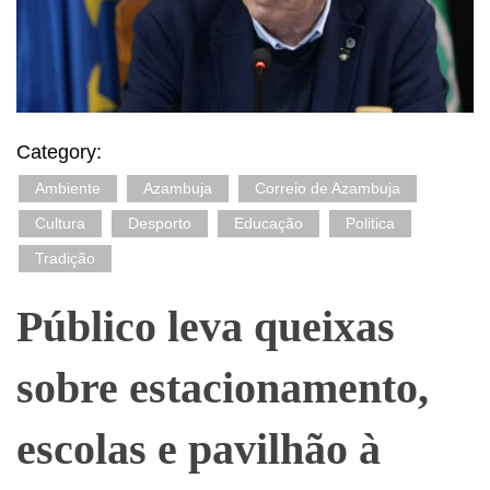
Category:
Ambiente
Azambuja
Correio de Azambuja
Cultura
Desporto
Educação
Politica
Tradição
Público leva queixas
sobre estacionamento,
escolas e pavilhão à