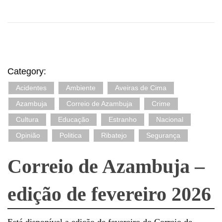
Category:
Acidentes
Ambiente
Aveiras de Cima
Azambuja
Correio de Azambuja
Crime
Cultura
Educação
Estranho
Nacional
Opinião
Politica
Ribatejo
Segurança
Correio de Azambuja –
edição de fevereiro 2026