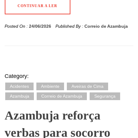
CONTINUAR A LER
Posted On :
24/06/2026
Published By :
Correio de Azambuja
Category:
Acidentes
Ambiente
Aveiras de Cima
Azambuja
Correio de Azambuja
Segurança
Azambuja reforça
verbas para socorro