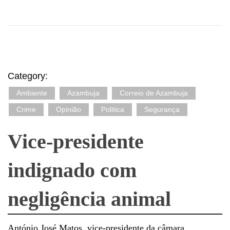
Category:
Ambiente
Azambuja
Correio de Azambuja
Crime
Opinião
Politica
Segurança
Vice-presidente
indignado com
negligência animal
António José Matos, vice-presidente da câmara