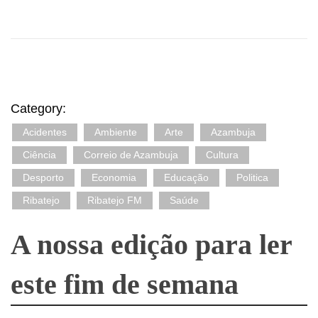
Category:
Acidentes
Ambiente
Arte
Azambuja
Ciência
Correio de Azambuja
Cultura
Desporto
Economia
Educação
Politica
Ribatejo
Ribatejo FM
Saúde
A nossa edição para ler
este fim de semana