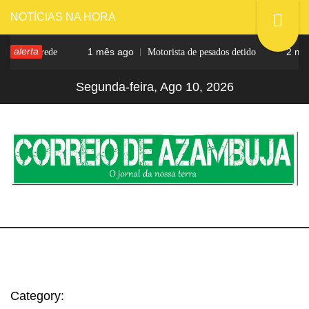
Skip
NOTÍCIAS NA HORA
to
alerta
1 mês ago
2 meses a
a na rede
Motorista de pesados detido
content
Segunda-feira, Ago 10, 2026
CORREIO DE
O jornal da nossa terra
AZAMBUJA
Category: