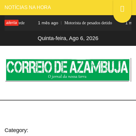
Skip
NOTÍCIAS NA HORA
to
alerta
1 mês ago
1 mês ag
a na rede
Motorista de pesados detido
content
Quinta-feira, Ago 6, 2026
CORREIO DE
O jornal da nossa terra
AZAMBUJA
Category: