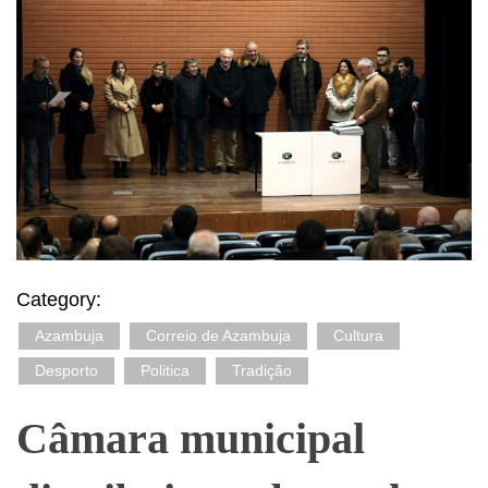
Category:
Azambuja
Correio de Azambuja
Cultura
Desporto
Politica
Tradição
Câmara municipal