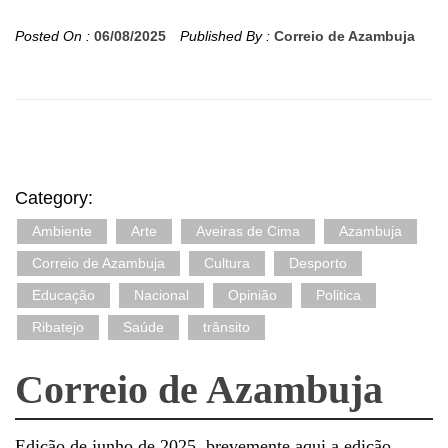
Posted On :
06/08/2025
Published By :
Correio de Azambuja
Category:
Ambiente
Arte
Aveiras de Cima
Azambuja
Correio de Azambuja
Cultura
Desporto
Educação
Nacional
Opinião
Politica
Ribatejo
Saúde
trânsito
Correio de Azambuja
Edição de junho de 2025, brevemente aqui a edição