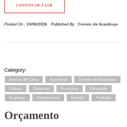
CONTINUAR A LER
Posted On :
24/06/2026
Published By :
Correio de Azambuja
Category:
Aveiras de Cima
Azambuja
Correio de Azambuja
Cultura
Desporto
Economia
Educação
Emprego
Gastronomia
Opinião
Tradição
Orçamento