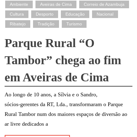
Ambiente
Aveiras de Cima
Correio de Azambuja
Cultura
Desporto
Educação
Nacional
Ribatejo
Tradição
Turismo
Parque Rural “O
Tambor” chega ao fim
em Aveiras de Cima
Ao longo de 10 anos, a Sílvia e o Sandro,
sócios‑gerentes da RT, Lda., transformaram o Parque
Rural Tambor num dos maiores espaços de diversão ao
ar livre dedicados a