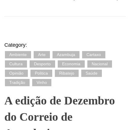
Category:
Ambiente
Arte
Azambuja
Cartaxo
Cultura
Desporto
Economia
Nacional
Opinião
Politica
Ribatejo
Saúde
Tradição
Vinho
A edição de Dezembro
do Correio de