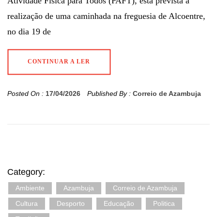
Atividade Física para Todos (PAFT), está prevista a
realização de uma caminhada na freguesia de Alcoentre,
no dia 19 de
CONTINUAR A LER
Posted On :
17/04/2026
Published By :
Correio de Azambuja
Category:
Ambiente
Azambuja
Correio de Azambuja
Cultura
Desporto
Educação
Politica