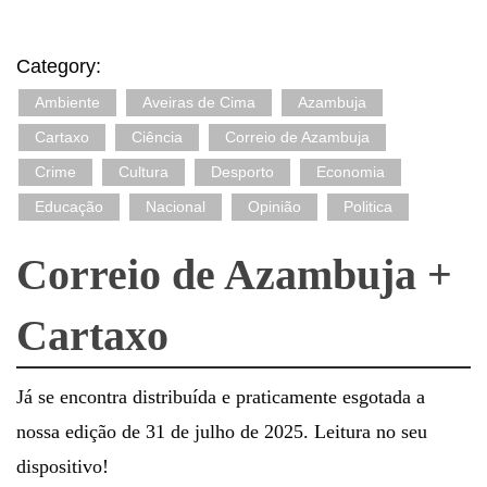
Category:
Ambiente
Aveiras de Cima
Azambuja
Cartaxo
Ciência
Correio de Azambuja
Crime
Cultura
Desporto
Economia
Educação
Nacional
Opinião
Politica
Correio de Azambuja +
Cartaxo
Já se encontra distribuída e praticamente esgotada a
nossa edição de 31 de julho de 2025. Leitura no seu
dispositivo!