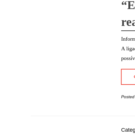
“E
re
Inform
A liga
possí
Posted
Categ