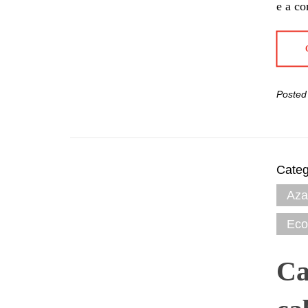
e a co
Posted
Categ
Aza
Eco
Ca