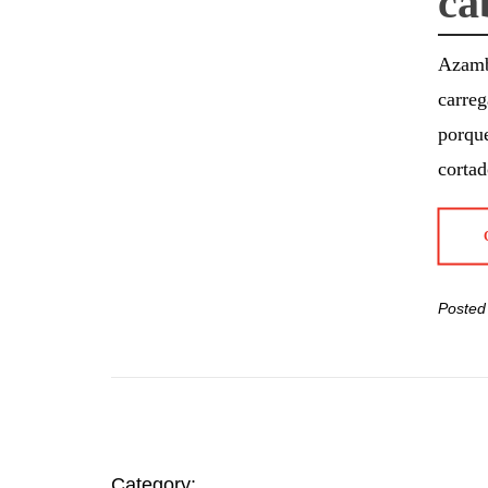
ca
Azamb
carreg
porque
corta
Posted
Category: