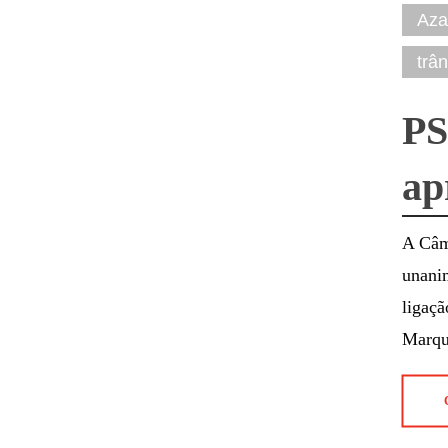
Aza
trân
PS
ap
A Câm
unani
ligaçã
Marqu