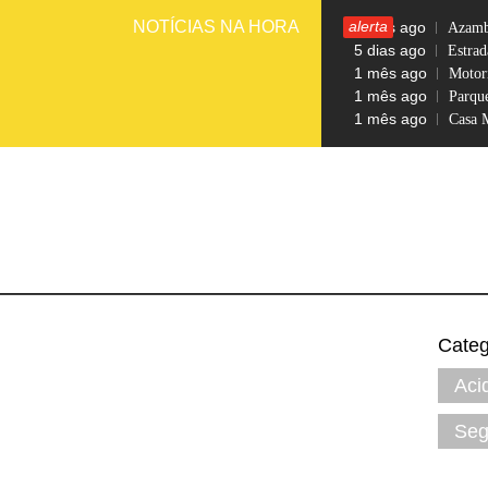
Skip
NOTÍCIAS NA HORA
alerta
3 dias ago
Azambu
to
5 dias ago
Estrad
1 mês ago
Motori
content
1 mês ago
Parqu
1 mês ago
Casa 
CORRE
Categ
Aci
Seg