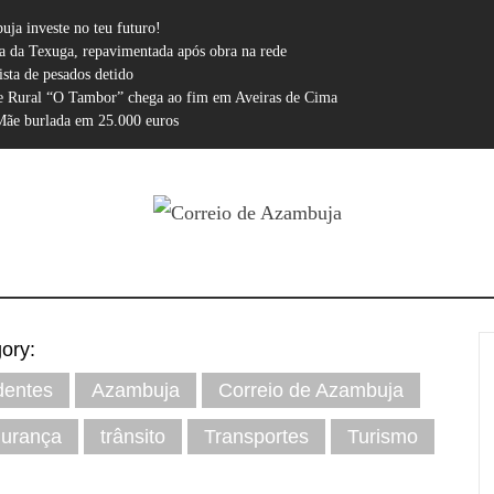
ja investe no teu futuro!
a da Texuga, repavimentada após obra na rede
sta de pesados detido
e Rural “O Tambor” chega ao fim em Aveiras de Cima
Mãe burlada em 25.000 euros
IO DE AZ
O jornal da nossa terra
ory:
dentes
Azambuja
Correio de Azambuja
urança
trânsito
Transportes
Turismo