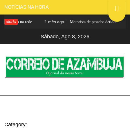
Skip
NOTÍCIAS NA HORA
to
alerta
1 mês ago
2 me
s obra na rede
Motorista de pesados detido
content
Sábado, Ago 8, 2026
CORREIO DE
O jornal da nossa terra
AZAMBUJA
Category: