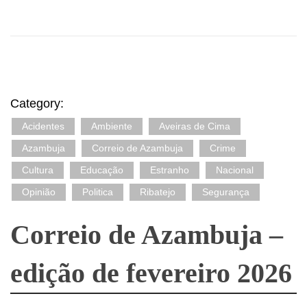
Category:
Acidentes
Ambiente
Aveiras de Cima
Azambuja
Correio de Azambuja
Crime
Cultura
Educação
Estranho
Nacional
Opinião
Politica
Ribatejo
Segurança
Correio de Azambuja –
edição de fevereiro 2026