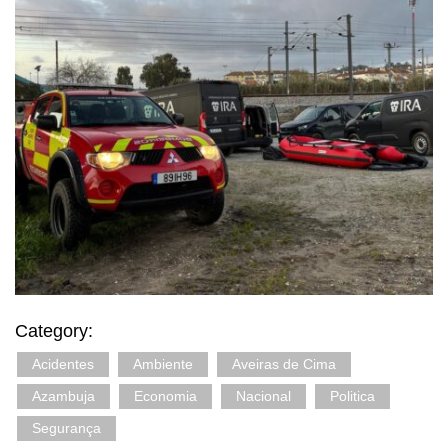
Category:
Acidentes
Ambiente
Aveiras de Cima
Azambuja
Economia
Nacional
Politica
Segurança