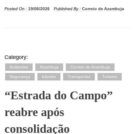
Posted On :
19/06/2026
Published By :
Correio de Azambuja
Category:
Acidentes
Azambuja
Correio de Azambuja
Segurança
trânsito
Transportes
Turismo
“Estrada do Campo”
reabre após
consolidação