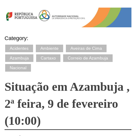
Category:
Acidentes
Ambiente
Aveiras de Cima
Azambuja
Cartaxo
Correio de Azambuja
Nacional
Situação em Azambuja ,
2ª feira, 9 de fevereiro
(10:00)