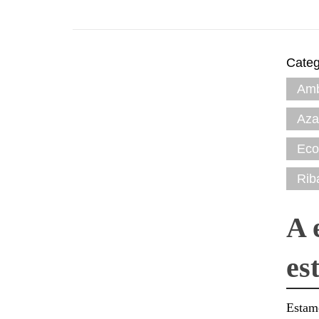
Categ
Amb
Aza
Eco
Rib
A 
es
Estam