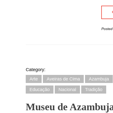
Posted
Category:
Arte
Aveiras de Cima
Azambuja
Educação
Nacional
Tradição
Museu de Azambuja