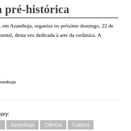
 pré-histórica
, em Azambuja, organiza no próximo domingo, 22 de
ntal, desta vez dedicada à arte da cerâmica. A
Azambuja
ory:
e
Azambuja
Ciência
Cultura