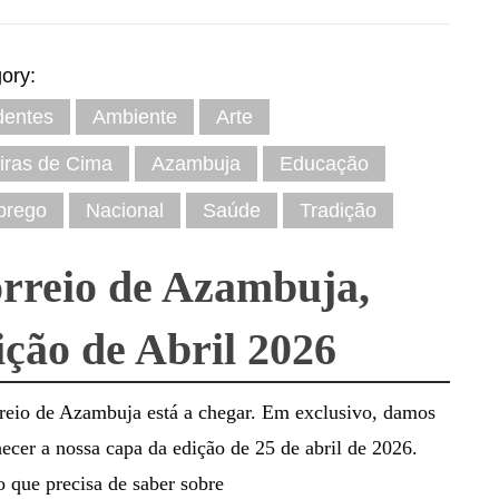
ory:
dentes
Ambiente
Arte
iras de Cima
Azambuja
Educação
prego
Nacional
Saúde
Tradição
rreio de Azambuja,
ição de Abril 2026
reio de Azambuja está a chegar. Em exclusivo, damos
ecer a nossa capa da edição de 25 de abril de 2026.
 que precisa de saber sobre