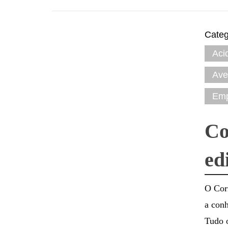
Categ
Aci
Ave
Em
Co
ed
O Cor
a conh
Tudo o