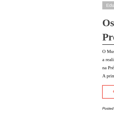
Edu
Os
Pr
O Mus
a real
na Pré
A prim
Posted