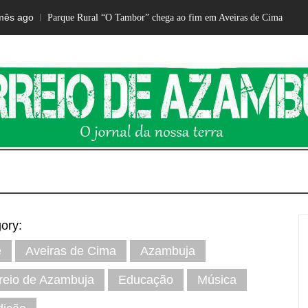
1 mês 
Parque Rural “O Tambor” chega ao fim em Aveiras de Cima
IO DE AZ
O jornal da nossa terra
ory:
e
Aveiras de Cima
Azambuja
reio de Azambuja
Educação
Música