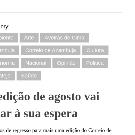
ory:
iente
Arte
Aveiras de Cima
mbuja
Correio de Azambuja
Cultura
nomia
Nacional
Opinião
Politica
atejo
Saúde
edição de agosto vai
tar à sua espera
os de regresso para mais uma edição do Correio de