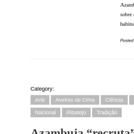
Azambu
sobre 
habitu
Posted
Category:
Arte
Aveiras de Cima
Ciência
Nacional
Ribatejo
Tradição
Azambuja “recruta”