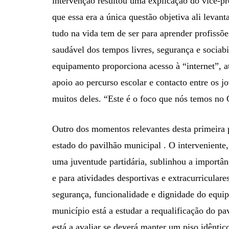
intervenção resultou uma explicação do vice-pr
que essa era a única questão objetiva ali levan
tudo na vida tem de ser para aprender profis
saudável dos tempos livres, segurança e sociabi
equipamento proporciona acesso à “internet”, at
apoio ao percurso escolar e contacto entre os j
muitos deles. “Este é o foco que nós temos no 
Outro dos momentos relevantes desta primeira 
estado do pavilhão municipal . O interveniente,
uma juventude partidária, sublinhou a importân
e para atividades desportivas e extracurricular
segurança, funcionalidade e dignidade do equi
município está a estudar a requalificação do p
está a avaliar se deverá manter um piso idêntic