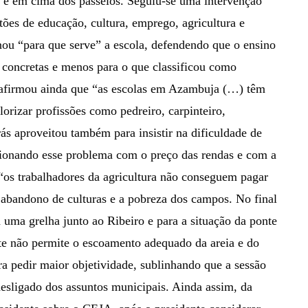
s e em cima dos passeios. Seguiu-se uma intervenção
ões de educação, cultura, emprego, agricultura e
nou “para que serve” a escola, defendendo que o ensino
s concretas e menos para o que classificou como
, afirmou ainda que “as escolas em Azambuja (…) têm
lorizar profissões como pedreiro, carpinteiro,
rás aproveitou também para insistir na dificuldade de
acionando esse problema com o preço das rendas e com a
 “os trabalhadores da agricultura não conseguem pagar
 abandono de culturas e a pobreza dos campos. No final
 uma grelha junto ao Ribeiro e para a situação da ponte
nte não permite o escoamento adequado da areia e do
a pedir maior objetividade, sublinhando que a sessão
esligado dos assuntos municipais. Ainda assim, da