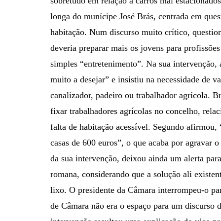
sobretudo em relação a carros mal estacionado
longa do munícipe José Brás, centrada em quest
habitação. Num discurso muito crítico, questio
deveria preparar mais os jovens para profissõe
simples “entretenimento”. Na sua intervenção
muito a desejar” e insistiu na necessidade de va
canalizador, padeiro ou trabalhador agrícola. B
fixar trabalhadores agrícolas no concelho, rel
falta de habitação acessível. Segundo afirmou,
casas de 600 euros”, o que acaba por agravar o
da sua intervenção, deixou ainda um alerta para
romana, considerando que a solução ali existe
lixo. O presidente da Câmara interrompeu-o par
de Câmara não era o espaço para um discurso d