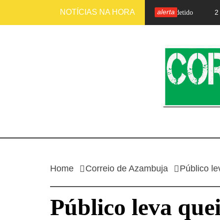
Skip
NOTÍCIAS NA HORA
alerta
1 mês ago
2 meses
bra na rede
Motorista de pesados detido
to
content
CORRE
Home
Correio de Azambuja
Público l
Público leva que