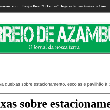
 ago
2
Parque Rural “O Tambor” chega ao fim em Aveiras de Cima
IO DE AZ
O jornal da nossa terra
eva queixas sobre estacionamento, escolas e pavilhão 
ixas sobre estacioname