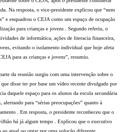
esidente sobre o CEJA, após o presidente considerar
tada. Na resposta, o vice-presidente explicou que “nem
sões” e enquadrou o CEJA como um espaço de ocupação
lização para crianças e jovens . Segundo referiu, o
ividades de informática, ações de literacia financeira,
ovens, evitando o isolamento individual que hoje afeta
CEJA para as crianças e jovens”, resumiu.
parte da reunião surgiu com uma intervenção sobre o
 que disse ter por base um vídeo recente divulgado por
cia daquele espaço para os alunos da escola secundária
es, alertando para “sérias preocupações” quanto à
pamento . Em resposta, o presidente reconheceu que o
avilhão há já algum tempo . Explicou que o executivo
o ao atual ou optar por uma solução diferente,