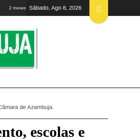
Sábado, Ago 8, 2026
 meses ago
5 dias ago
Casa Mãe burlada em 25.000 euros
Az
AMBUJA
à Câmara de Azambuja.
nto, escolas e