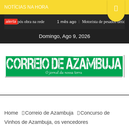
Skip
NOTÍCIAS NA HORA
to
alerta
1 mês ago
mentada após obra na rede
Motorista de pesados detido
content
Domingo, Ago 9, 2026
CORREIO DE
O jornal da nossa terra
AZAMBUJA
Home
Correio de Azambuja
Concurso de
Vinhos de Azambuja, os vencedores