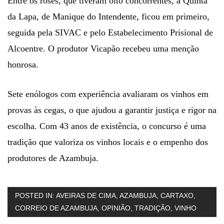
Entre os rosés, que tiveram oito concorrentes, a Quinta
da Lapa, de Manique do Intendente, ficou em primeiro,
seguida pela SIVAC e pelo Estabelecimento Prisional de
Alcoentre. O produtor Vicapão recebeu uma menção
honrosa.
Sete enólogos com experiência avaliaram os vinhos em
provas às cegas, o que ajudou a garantir justiça e rigor na
escolha. Com 43 anos de existência, o concurso é uma
tradição que valoriza os vinhos locais e o empenho dos
produtores de Azambuja.
POSTED IN:
AVEIRAS DE CIMA
,
AZAMBUJA
,
CARTAXO
,
CORREIO DE AZAMBUJA
,
OPINIÃO
,
TRADIÇÃO
,
VINHO