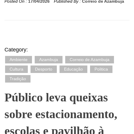
Posted On :
17/04/2026
Published By :
Correio de Azambuja
Category:
Ambiente
Azambuja
Correio de Azambuja
Cultura
Desporto
Educação
Politica
Tradição
Público leva queixas
sobre estacionamento,
escolas e pavilhão à