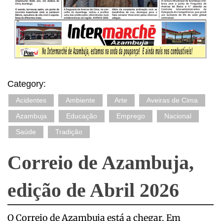
Category:
Acidentes
Ambiente
Arte
Aveiras de Cima
Azambuja
Educação
Emprego
Nacional
Saúde
Tradição
Correio de Azambuja,
edição de Abril 2026
O Correio de Azambuja está a chegar. Em