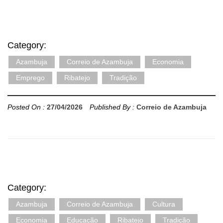
Category:
Azambuja
Correio de Azambuja
Economia
Emprego
Ribatejo
Tradição
Posted On :
27/04/2026
Published By :
Correio de Azambuja
Category:
Azambuja
Correio de Azambuja
Cultura
Economia
Educação
Ribatejo
Tradição