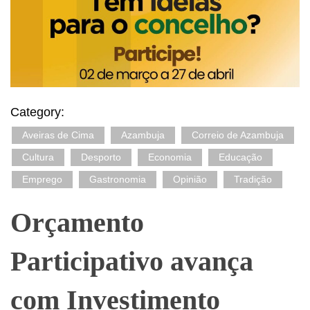
Category:
Aveiras de Cima
Azambuja
Correio de Azambuja
Cultura
Desporto
Economia
Educação
Emprego
Gastronomia
Opinião
Tradição
Orçamento
Participativo avança
com Investimento