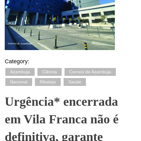
Category:
Azambuja
Ciência
Correio de Azambuja
Nacional
Ribatejo
Saúde
Urgência* encerrada
em Vila Franca não é
definitiva, garante