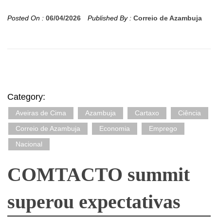
Posted On :
06/04/2026
Published By :
Correio de Azambuja
Category:
Aveiras de Cima
Azambuja
Cartaxo
Ciência
Correio de Azambuja
Economia
Emprego
Nacional
COMTACTO summit
superou expectativas